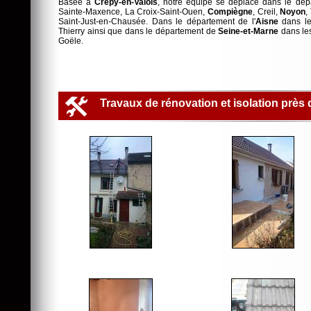
Basée à
Crépy-en-Valois
, notre équipe se déplace dans le dépa
Sainte-Maxence, La Croix-Saint-Ouen,
Compiègne
, Creil,
Noyon
,
Saint-Just-en-Chausée. Dans le département de l'
Aisne
dans les
Thierry ainsi que dans le département de
Seine-et-Marne
dans les
Goële.
Travaux de rénovation et isolation près 