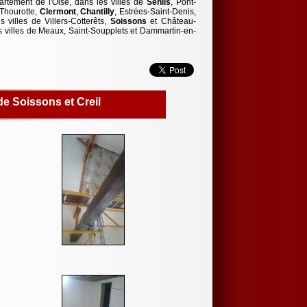
rtement de l'Oise, dans les villes de
Senlis
, Pont-
 Thourotte,
Clermont
,
Chantilly
, Estrées-Saint-Denis,
 villes de Villers-Cotterêts,
Soissons
et Château-
 villes de Meaux, Saint-Soupplets et Dammartin-en-
de Soissons et Creil