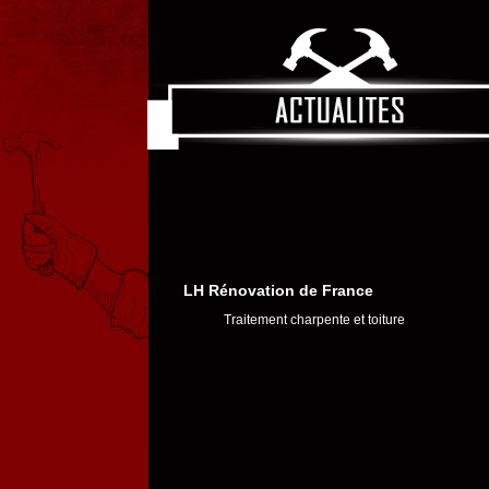
LH Rénovation de France
Traitement charpente et toiture
Peinture façade - Petite maçonnerie
Isolation - rénovation intérieure
Lundi au Samedi
de 8h00 à 20h00
Au
06 26 63 78 79